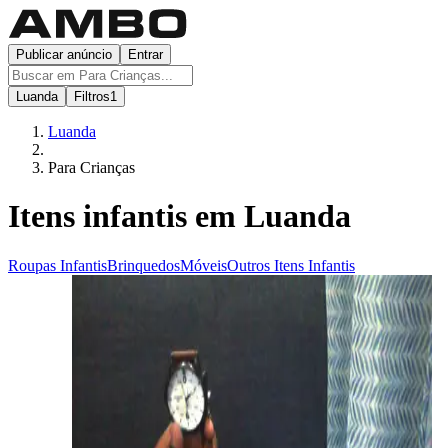
Publicar anúncio
Entrar
Luanda
Filtros
1
Luanda
Para Crianças
Itens infantis em Luanda
Roupas Infantis
Brinquedos
Móveis
Outros Itens Infantis