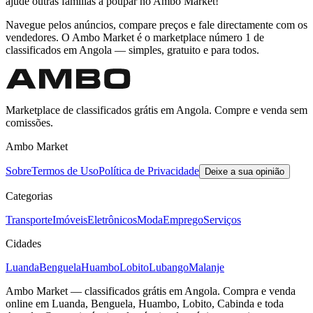
ajude outras famílias a poupar no Ambo Market!
Navegue pelos anúncios, compare preços e fale directamente com os
vendedores. O Ambo Market é o marketplace número 1 de
classificados em Angola — simples, gratuito e para todos.
Marketplace de classificados grátis em Angola. Compre e venda sem
comissões.
Ambo Market
Sobre
Termos de Uso
Política de Privacidade
Deixe a sua opinião
Categorias
Transporte
Imóveis
Eletrônicos
Moda
Emprego
Serviços
Cidades
Luanda
Benguela
Huambo
Lobito
Lubango
Malanje
Ambo Market — classificados grátis em Angola. Compra e venda
online em Luanda, Benguela, Huambo, Lobito, Cabinda e toda