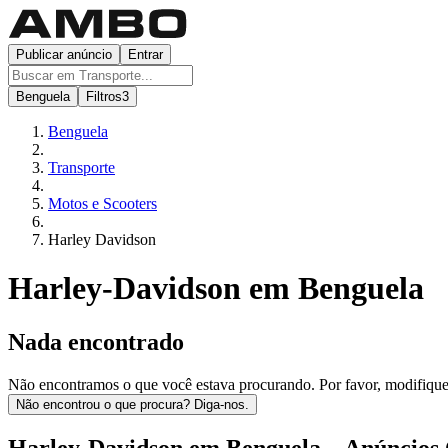
Publicar anúncio
Entrar
Benguela
Filtros
3
Benguela
Transporte
Motos e Scooters
Harley Davidson
Harley-Davidson em Benguela
Nada encontrado
Não encontramos o que você estava procurando. Por favor, modifique os
Não encontrou o que procura? Diga-nos.
Harley-Davidson em Benguela – Anúncios