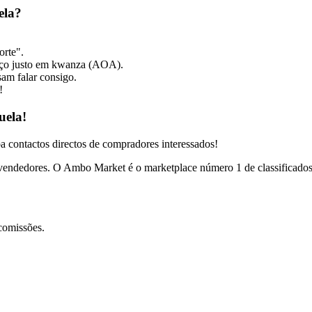
ela?
orte".
reço justo em kwanza (AOA).
sam falar consigo.
!
uela!
a contactos directos de compradores interessados!
vendedores. O Ambo Market é o marketplace número 1 de classificados
comissões.