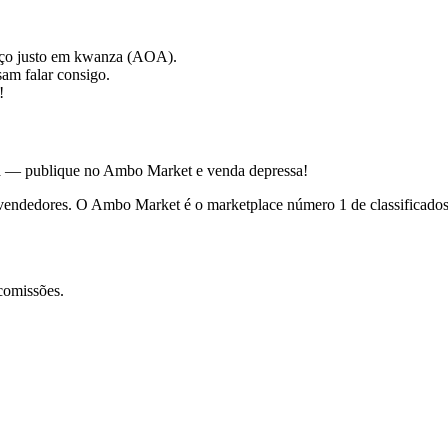
reço justo em kwanza (AOA).
sam falar consigo.
!
la — publique no Ambo Market e venda depressa!
vendedores. O Ambo Market é o marketplace número 1 de classificados
comissões.