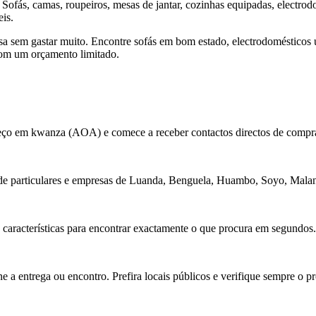
fás, camas, roupeiros, mesas de jantar, cozinhas equipadas, electrodom
is.
 sem gastar muito. Encontre sofás em bom estado, electrodomésticos us
com um orçamento limitado.
 preço em kwanza (AOA) e comece a receber contactos directos de comp
de particulares e empresas de Luanda, Benguela, Huambo, Soyo, Malanj
s características para encontrar exactamente o que procura em segundos.
 a entrega ou encontro. Prefira locais públicos e verifique sempre o pr