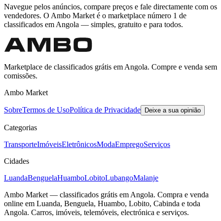
Navegue pelos anúncios, compare preços e fale directamente com os
vendedores. O Ambo Market é o marketplace número 1 de
classificados em Angola — simples, gratuito e para todos.
Marketplace de classificados grátis em Angola. Compre e venda sem
comissões.
Ambo Market
Sobre
Termos de Uso
Política de Privacidade
Deixe a sua opinião
Categorias
Transporte
Imóveis
Eletrônicos
Moda
Emprego
Serviços
Cidades
Luanda
Benguela
Huambo
Lobito
Lubango
Malanje
Ambo Market — classificados grátis em Angola. Compra e venda
online em Luanda, Benguela, Huambo, Lobito, Cabinda e toda
Angola. Carros, imóveis, telemóveis, electrónica e serviços.